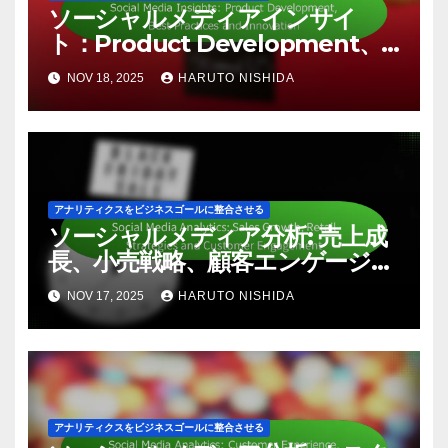
Related Post
アナリティクスをビジネスゴールに整合させる
ソーシャルメディアインサイ
ト：Product Development、
Best Practices and Innovation
NOV 18, 2025
HARUTO NISHIDA
アナリティクスをビジネスゴールに整合させる
ソーシャルメディア分析: 売上成
長、小売戦略、顧客エンゲージメ
ント