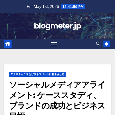
Skip
Fri. May 1st, 2026
12:41:52 PM
to
content
blogmeter.jp
アナリティクスをビジネスゴールに整合させる
ソーシャルメディアアライ
メント: ケーススタディ、
ブランドの成功とビジネス