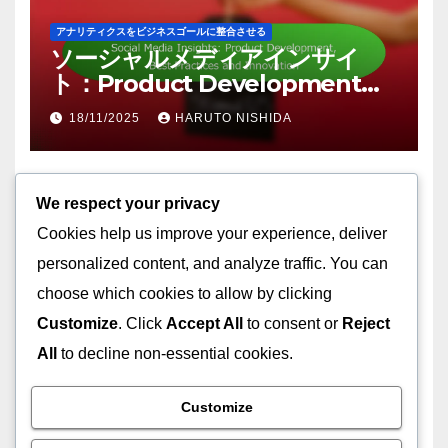
先んじる: ツール、テクニック、
インサイト
18/11/2025
HARUTO NISHIDA
アナリティクスをビジネスゴールに整合させる
We respect your privacy
ソーシャルメディアインサイ
Cookies help us improve your experience, deliver
ト：Product Development、
Best Practices and
personalized content, and analyze traffic. You can
18/11/2025
HARUTO NISHIDA
Innovation
choose which cookies to allow by clicking
Customize
. Click
Accept All
to consent or
Reject
All
to decline non-essential cookies.
Customize
分析レポートの解釈
データ解釈：成功したキャンペ