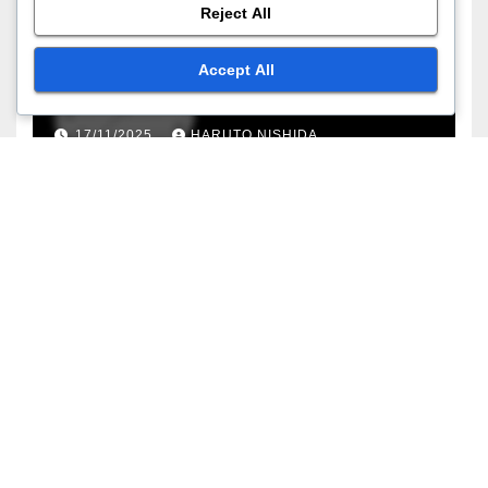
Reject All
ーン、ケーススタディ、および
洞察
17/11/2025
HARUTO NISHIDA
Accept All
アナリティクスをビジネスゴールに整合させる
ソーシャルメディア分析: 売上成
長、小売戦略、顧客エンゲージメ
ント
17/11/2025
HARUTO NISHIDA