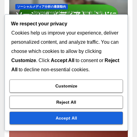
ソーシャルメディア分析の最新動向
ソーシャルメディアトレンドに
先んじる: ツール、テクニック、
We respect your privacy
インサイト
Cookies help us improve your experience, deliver
18/11/2025
HARUTO NISHIDA
personalized content, and analyze traffic. You can
choose which cookies to allow by clicking
Customize
. Click
Accept All
to consent or
Reject
All
to decline non-essential cookies.
アナリティクスをビジネスゴールに整合させる
ソーシャルメディアインサイ
Customize
ト：Product Development、
Best Practices and
Reject All
18/11/2025
HARUTO NISHIDA
Innovation
Accept All